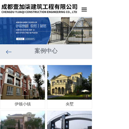
끀
案例中心
ꂃ
伊顿小镇
央墅