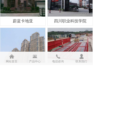
蔚蓝卡地亚
四川职业科技学院
낀
뀵
끅
넙
网站首页
产品中心
电话咨询
联系我们
三利云锦
民丰工地
上一页
1
/
3
下一页
Copyright©
成都壹加柒建筑工程有限公司
蜀ICP备2026012732号-1
本网站由阿里云提供云计算及安全服务